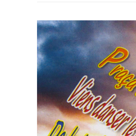
Voir
l'image
agrandie