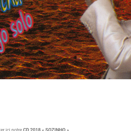
er ici notre
CD 2018 « SOZINHO »
.