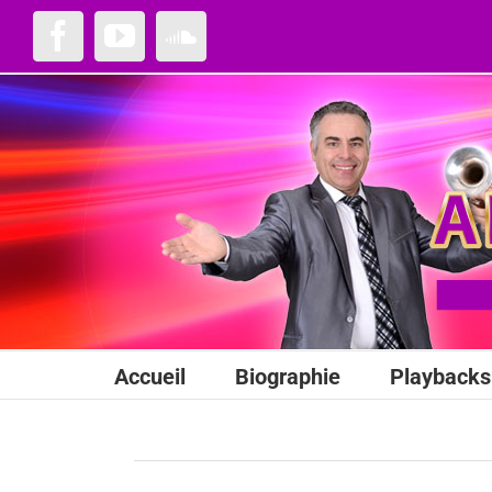
Passer
au
Facebook
YouTube
SoundCloud
contenu
Accueil
Biographie
Playbacks 