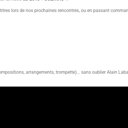
itres lors de nos prochaines rencontres, ou en passant commande
 (compositions, arrangements, trompette)… sans oublier Alain Laba