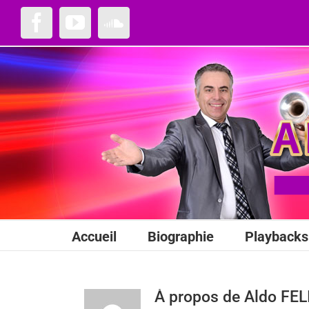
Passer
au
Facebook
YouTube
SoundCloud
contenu
Accueil
Biographie
Playbacks 
À propos de
Aldo FE