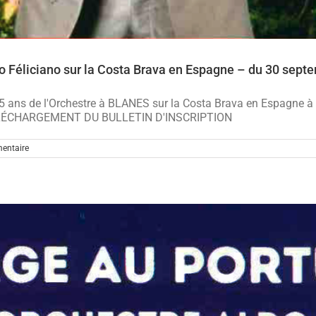
do Féliciano sur la Costa Brava en Espagne – du 30 sept
 15 ans de l'Orchestre à BLANES sur la Costa Brava en Espagne à
do. TÉLÉCHARGEMENT DU BULLETIN D'INSCRIPTION
entaire