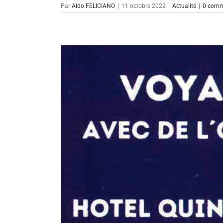
Par
Aldo FELICIANO
|
11 octobre 2022
|
Actualité
|
0 comm