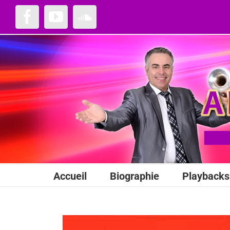
Passer
au
Facebook
YouTube
SoundCloud
contenu
Accueil
Biographie
Playbacks 