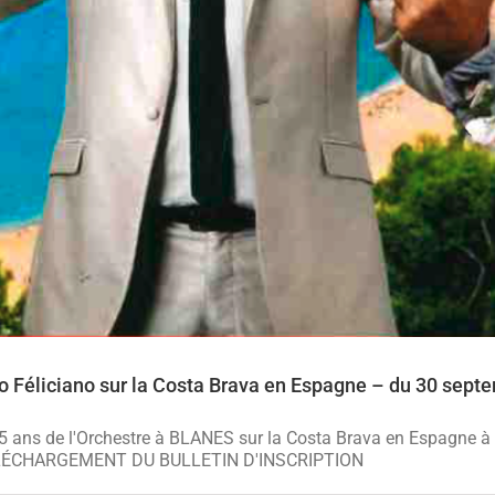
do Féliciano sur la Costa Brava en Espagne – du 30 sept
 15 ans de l'Orchestre à BLANES sur la Costa Brava en Espagne à
do. TÉLÉCHARGEMENT DU BULLETIN D'INSCRIPTION