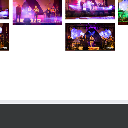
Photo #8
Photo #7
Format paysage
Gala
ala
Format paysage
Gala
Orchestre
Orchestre
Photo #4
Format paysage
Gala
Orchestre