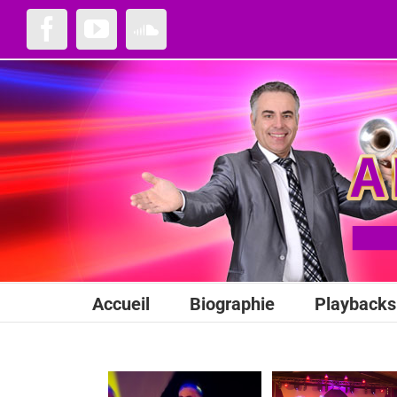
Passer
au
Facebook
YouTube
SoundCloud
contenu
Accueil
Biographie
Playbacks 