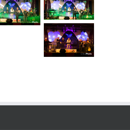
Photo #6
Format paysage
Gala
Orchestre
Photo #3
Format paysage
Gala
Orchestre