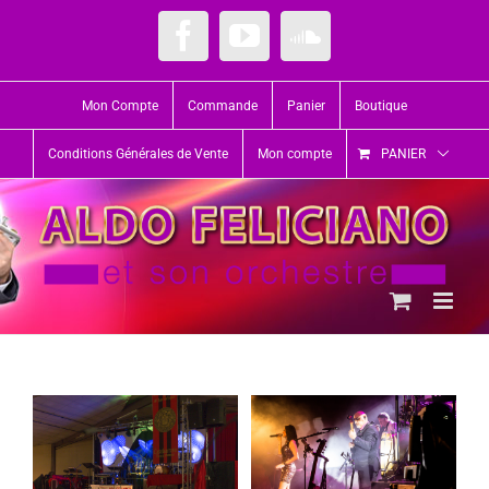
Passer
au
Facebook
YouTube
SoundCloud
contenu
Mon Compte
Commande
Panier
Boutique
Conditions Générales de Vente
Mon compte
PANIER
Photo #20