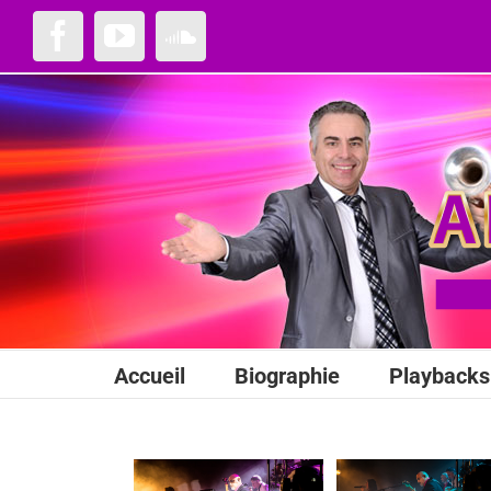
Passer
au
Facebook
YouTube
SoundCloud
contenu
Accueil
Biographie
Playbacks 