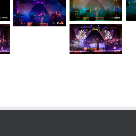
Photo #15
Photo #14
6
Chanteur
Format
Chanteur
Format
t
paysage
Gala
Orchestre
paysage
Gala
Orchestre
estre
Photo #11
Chanteuse
Format
paysage
Gala
Orchestre