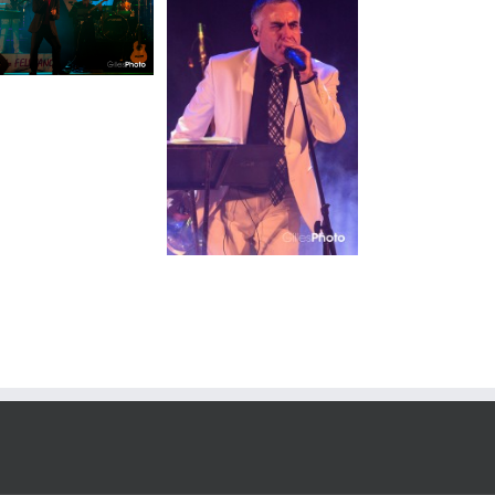
Photo #13
Aldo FELICIANO
Format
portrait
Gala