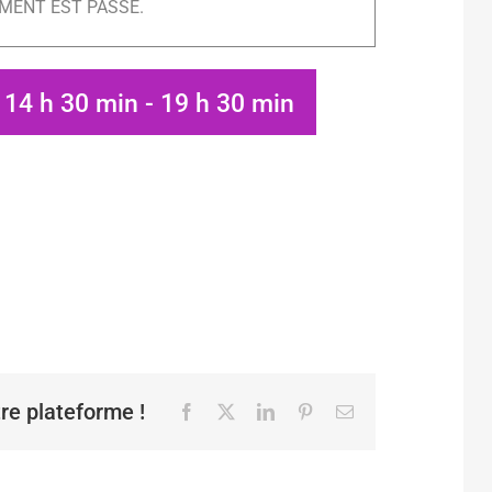
MENT EST PASSÉ.
: 14 h 30 min
-
19 h 30 min
tre plateforme !
Facebook
X
LinkedIn
Pinterest
Email