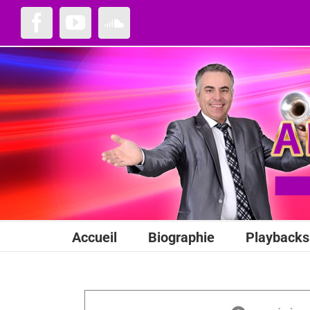
Passer
au
Facebook
YouTube
SoundCloud
contenu
Accueil
Biographie
Playbacks 