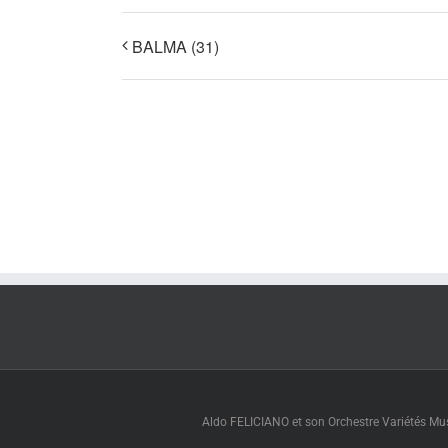
BALMA (31)
Aldo FELICIANO et son Orchestre Variétés Muse