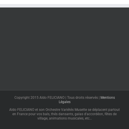
Copyright 2015 Aldo FELICIANO | Tous droits réservés |
Mentions
Légales
Aldo FELICIANO et son Orchestre Variétés Musette se déplacent partout
en France pour vos bals, thés dansants, galas d'accordéon, fêtes de
village, animations musicales, etc…