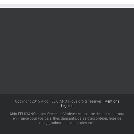
Copyright 2015 Aldo FELICIANO | Tous droits réservés |
Mentions
Légales
Aldo FELICIANO et son Orchestre Variétés Musette se déplacent partout
en France pour vos bals, thés dansants, galas d'accordéon, fêtes de
village, animations musicales, etc…