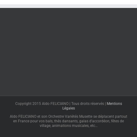
Copyright 2015 Aldo FELICIANO | Tous droits réservés |
Mentions
Légales
Aldo FELICIANO et son Orchestre Variétés Musette se déplacent partout
en France pour vos bals, thés dansants, galas d'accordéon, fêtes de
village, animations musicales, etc…