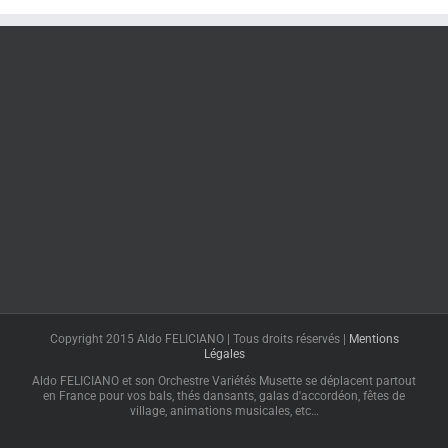
Copyright 2015 Aldo FELICIANO | Tous droits réservés |
Mentions
Légales
Aldo FELICIANO et son Orchestre Variétés Musette se déplacent partout
en France pour vos bals, thés dansants, galas d'accordéon, fêtes de
village, animations musicales, etc…