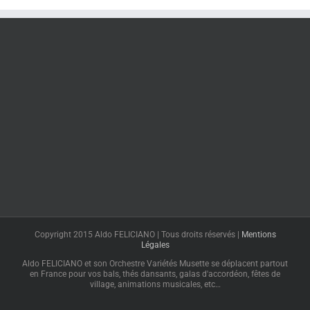
Copyright 2015 Aldo FELICIANO | Tous droits réservés |
Mentions
Légales
Aldo FELICIANO et son Orchestre Variétés Musette se déplacent partout
en France pour vos bals, thés dansants, galas d'accordéon, fêtes de
village, animations musicales, etc…