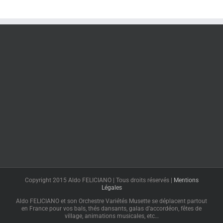
Copyright 2015 Aldo FELICIANO | Tous droits réservés |
Mentions
Légales
Aldo FELICIANO et son Orchestre Variétés Musette se déplacent partout
en France pour vos bals, thés dansants, galas d'accordéon, fêtes de
village, animations musicales, etc…