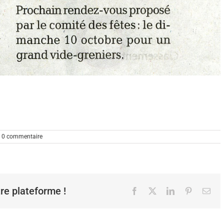
0 commentaire
tre plateforme !
Facebook
X
LinkedIn
Pinterest
Ema