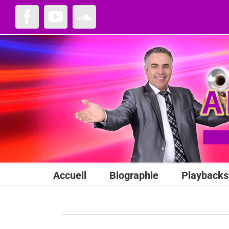
Passer
au
Facebook
YouTube
SoundCloud
contenu
Accueil
Biographie
Playbacks 