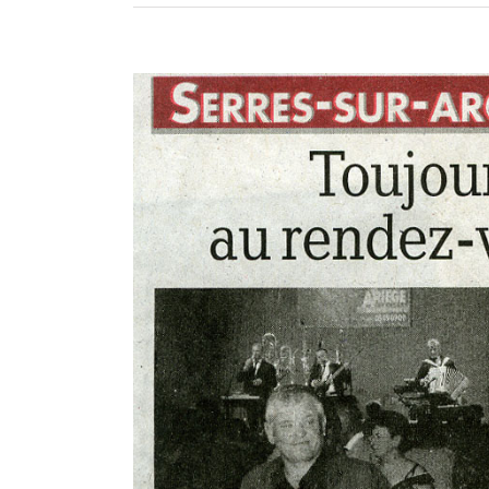
Voir
l'image
agrandie