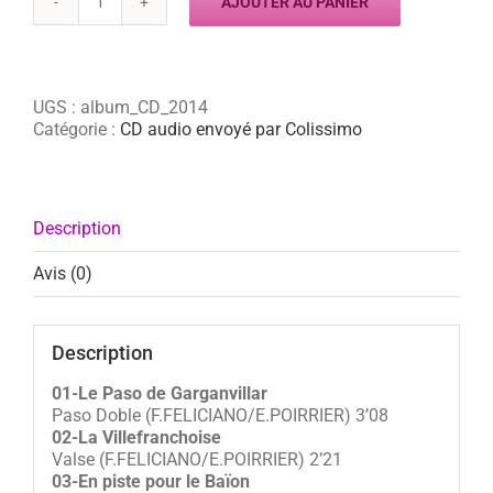
AJOUTER AU PANIER
quantité
de
Album
2014
Aldo
UGS :
album_CD_2014
FELICIANO
Catégorie :
CD audio envoyé par Colissimo
Description
Avis (0)
Description
01-Le Paso de Garganvillar
Paso Doble (F.FELICIANO/E.POIRRIER) 3’08
02-La Villefranchoise
Valse (F.FELICIANO/E.POIRRIER) 2’21
03-En piste pour le Baïon