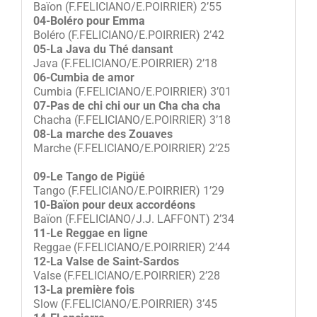
Baïon (F.FELICIANO/E.POIRRIER) 2’55
04-Boléro pour Emma
Boléro (F.FELICIANO/E.POIRRIER) 2’42
05-La Java du Thé dansant
Java (F.FELICIANO/E.POIRRIER) 2’18
06-Cumbia de amor
Cumbia (F.FELICIANO/E.POIRRIER) 3’01
07-Pas de chi chi our un Cha cha cha
Chacha (F.FELICIANO/E.POIRRIER) 3’18
08-La marche des Zouaves
Marche (F.FELICIANO/E.POIRRIER) 2’25
09-Le Tango de Pigüé
Tango (F.FELICIANO/E.POIRRIER) 1’29
10-Baïon pour deux accordéons
Baïon (F.FELICIANO/J.J. LAFFONT) 2’34
11-Le Reggae en ligne
Reggae (F.FELICIANO/E.POIRRIER) 2’44
12-La Valse de Saint-Sardos
Valse (F.FELICIANO/E.POIRRIER) 2’28
13-La première fois
Slow (F.FELICIANO/E.POIRRIER) 3’45