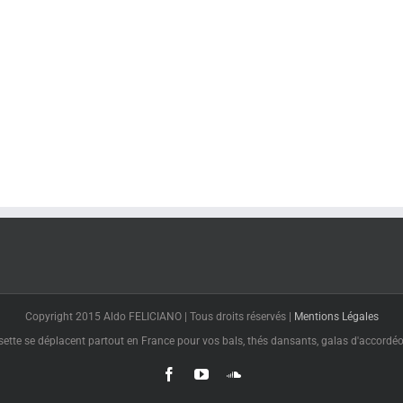
Copyright 2015 Aldo FELICIANO | Tous droits réservés |
Mentions Légales
tte se déplacent partout en France pour vos bals, thés dansants, galas d'accordéon
Facebook
YouTube
SoundCloud