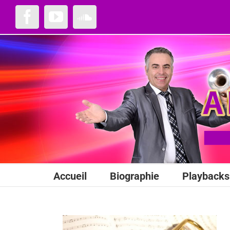
Passer
au
Facebook
YouTube
SoundCloud
contenu
Accueil
Biographie
Playbacks 