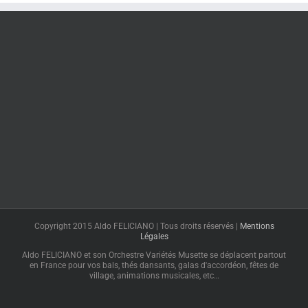
Copyright 2015 Aldo FELICIANO | Tous droits réservés |
Mentions
Légales
Aldo FELICIANO et son Orchestre Variétés Musette se déplacent partout
en France pour vos bals, thés dansants, galas d'accordéon, fêtes de
village, animations musicales, etc…