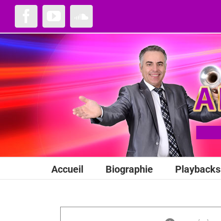
Passer
au
Facebook
YouTube
SoundCloud
contenu
Accueil
Biographie
Playbacks 