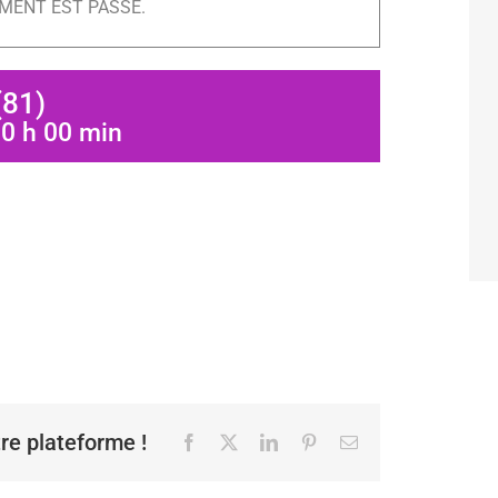
MENT EST PASSÉ.
(81)
-
0 h 00 min
tre plateforme !
Facebook
X
LinkedIn
Pinterest
Email