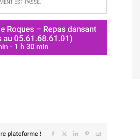
MENT EST PASSÉ.
de Roques – Repas dansant
s au 05.61.68.61.01)
min
-
1 h 30 min
tre plateforme !
Facebook
X
LinkedIn
Pinterest
Email