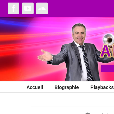
Passer
au
Facebook
YouTube
SoundCloud
contenu
Accueil
Biographie
Playbacks 