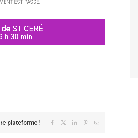
MENT EST PASSÉ.
 de ST CERÉ
9 h 30 min
tre plateforme !
Facebook
X
LinkedIn
Pinterest
Email