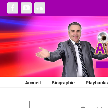
Passer
au
Facebook
YouTube
SoundCloud
contenu
Accueil
Biographie
Playbacks 