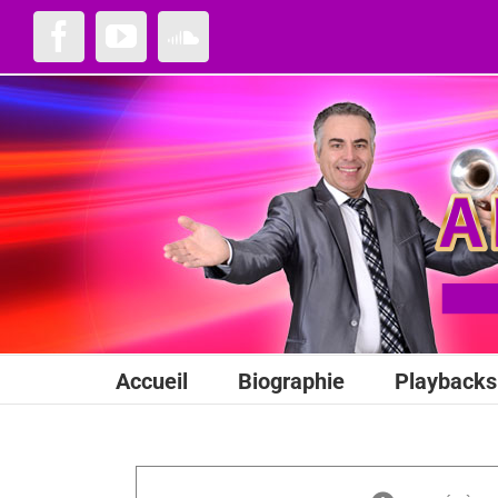
Passer
au
Facebook
YouTube
SoundCloud
contenu
Accueil
Biographie
Playbacks 