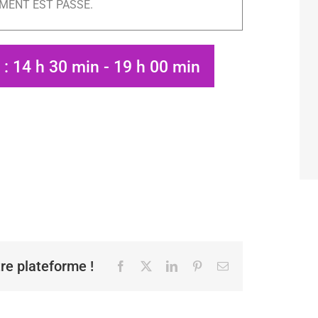
MENT EST PASSÉ.
 : 14 h 30 min
-
19 h 00 min
tre plateforme !
Facebook
X
LinkedIn
Pinterest
Email