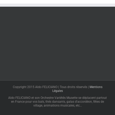
Copyright 2015 Aldo FELICIANO | Tous droits réservés |
Mentions
Légales
Aldo FELICIANO et son Orchestre Variétés Musette se déplacent partout
en France pour vos bals, thés dansants, galas d'accordéon, fêtes de
village, animations musicales, etc…