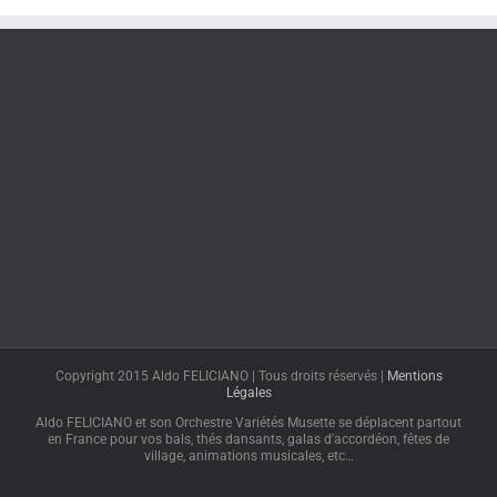
Copyright 2015 Aldo FELICIANO | Tous droits réservés |
Mentions
Légales
Aldo FELICIANO et son Orchestre Variétés Musette se déplacent partout
en France pour vos bals, thés dansants, galas d'accordéon, fêtes de
village, animations musicales, etc…