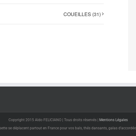
COUEILLES (31)
Copyright 2015 Aldo FELICIANO | Tous droits réservés |
Mentions Légales
tte se déplacent partout en France pour vos bals, thés dansants, galas d'accordéon