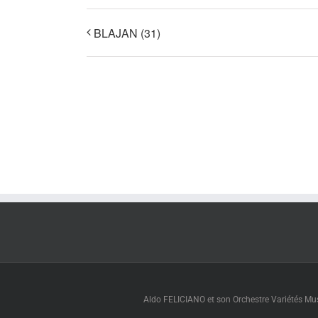
BLAJAN (31)
Aldo FELICIANO et son Orchestre Variétés Muse