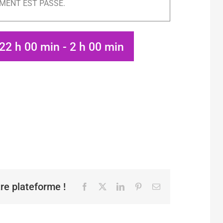
MENT EST PASSÉ.
 22 h 00 min
-
2 h 00 min
tre plateforme !
Facebook
X
LinkedIn
Pinterest
Email