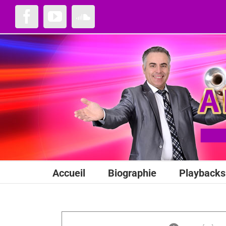
Passer
au
Facebook
YouTube
SoundCloud
contenu
Accueil
Biographie
Playbacks 