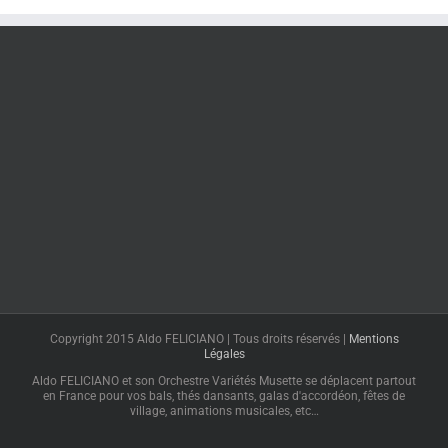
Copyright 2015 Aldo FELICIANO | Tous droits réservés |
Mentions
Légales
Aldo FELICIANO et son Orchestre Variétés Musette se déplacent partout
en France pour vos bals, thés dansants, galas d'accordéon, fêtes de
village, animations musicales, etc…