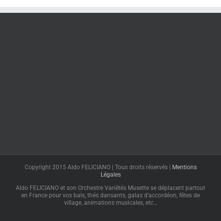
Copyright 2015 Aldo FELICIANO | Tous droits réservés |
Mentions
Légales
Aldo FELICIANO et son Orchestre Variétés Musette se déplacent partout
en France pour vos bals, thés dansants, galas d'accordéon, fêtes de
village, animations musicales, etc…