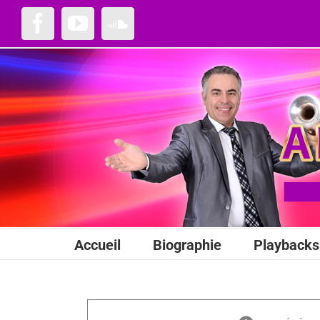
Passer
au
Facebook
YouTube
SoundCloud
contenu
Accueil
Biographie
Playbacks 