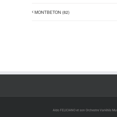
MONTBETON (82)
Aldo FELICIANO et son Orchestre Variétés Muse