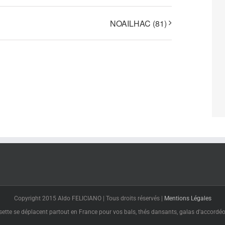
NOAILHAC (81)
Copyright 2015 Aldo FELICIANO | Tous droits réservés |
Mentions Légales
tte se déplacent partout en France pour vos bals, thés dansants, galas d'accordéon