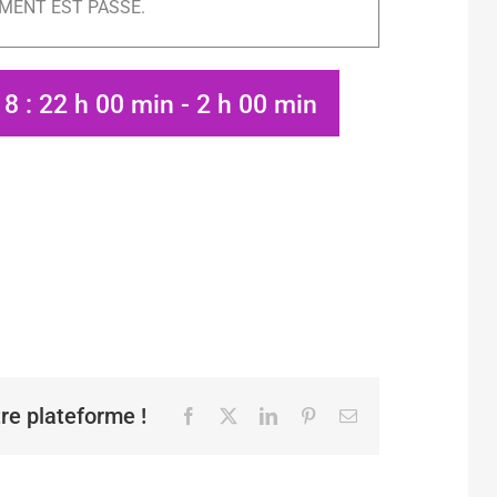
MENT EST PASSÉ.
8 : 22 h 00 min
-
2 h 00 min
tre plateforme !
Facebook
X
LinkedIn
Pinterest
Email