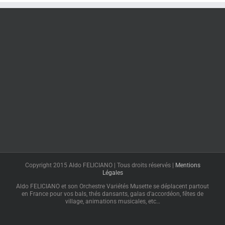
Copyright 2015 Aldo FELICIANO | Tous droits réservés |
Mentions
Légales
Aldo FELICIANO et son Orchestre Variétés Musette se déplacent partout
en France pour vos bals, thés dansants, galas d'accordéon, fêtes de
village, animations musicales, etc…