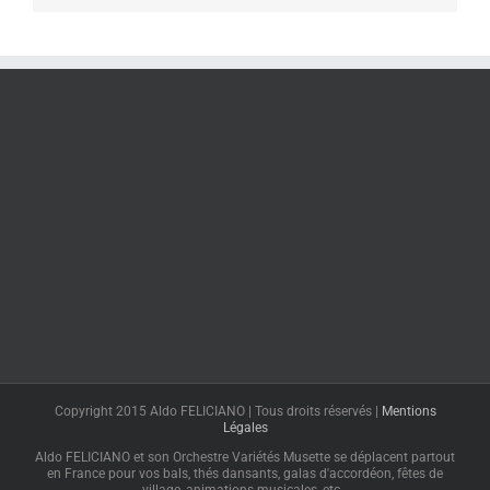
Copyright 2015 Aldo FELICIANO | Tous droits réservés |
Mentions
Légales
Aldo FELICIANO et son Orchestre Variétés Musette se déplacent partout
en France pour vos bals, thés dansants, galas d'accordéon, fêtes de
village, animations musicales, etc…