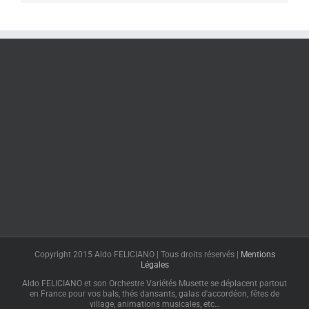
Copyright 2015 Aldo FELICIANO | Tous droits réservés |
Mentions
Légales
Aldo FELICIANO et son Orchestre Variétés Musette se déplacent partout
en France pour vos bals, thés dansants, galas d'accordéon, fêtes de
village, animations musicales, etc…