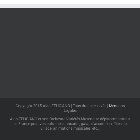
Copyright 2015 Aldo FELICIANO | Tous droits réservés |
Mentions
Légales
Aldo FELICIANO et son Orchestre Variétés Musette se déplacent partout
en France pour vos bals, thés dansants, galas d'accordéon, fêtes de
village, animations musicales, etc…