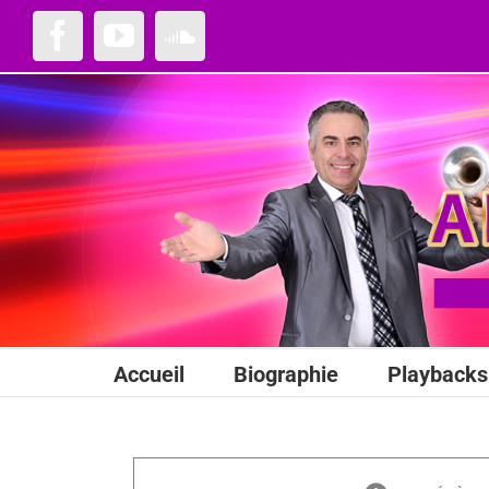
Passer
au
Facebook
YouTube
SoundCloud
contenu
Accueil
Biographie
Playbacks 