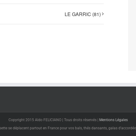
LE GARRIC (81)
Copyright 2015 Aldo FELICIANO | Tous droits réservés |
Mentions Légales
tte se déplacent partout en France pour vos bals, thés dansants, galas d'accordéon