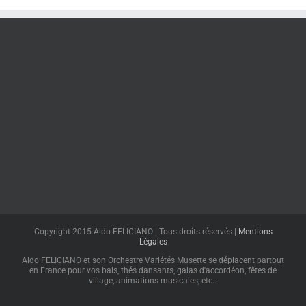
Copyright 2015 Aldo FELICIANO | Tous droits réservés |
Mentions
Légales
Aldo FELICIANO et son Orchestre Variétés Musette se déplacent partout
en France pour vos bals, thés dansants, galas d'accordéon, fêtes de
village, animations musicales, etc…