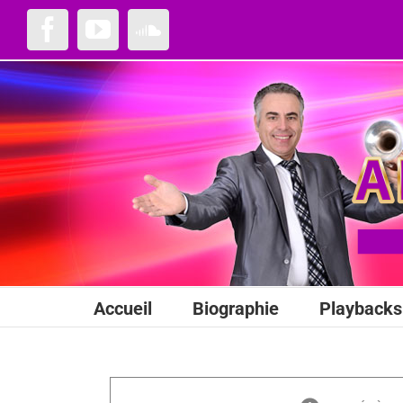
Passer
au
Facebook
YouTube
SoundCloud
contenu
Accueil
Biographie
Playbacks 