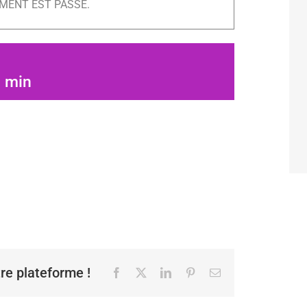
MENT EST PASSÉ.
0 min
tre plateforme !
Facebook
X
LinkedIn
Pinterest
Email