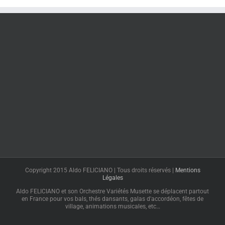
Copyright 2015 Aldo FELICIANO | Tous droits réservés |
Mentions
Légales
Aldo FELICIANO et son Orchestre Variétés Musette se déplacent partout
en France pour vos bals, thés dansants, galas d'accordéon, fêtes de
village, animations musicales, etc…