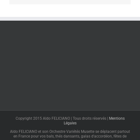
Copyright 2015 Aldo FELICIANO | Tous droits réservés |
Mentions
Légales
Aldo FELICIANO et son Orchestre Variétés Musette se déplacent partout
en France pour vos bals, thés dansants, galas d'accordéon, fêtes de