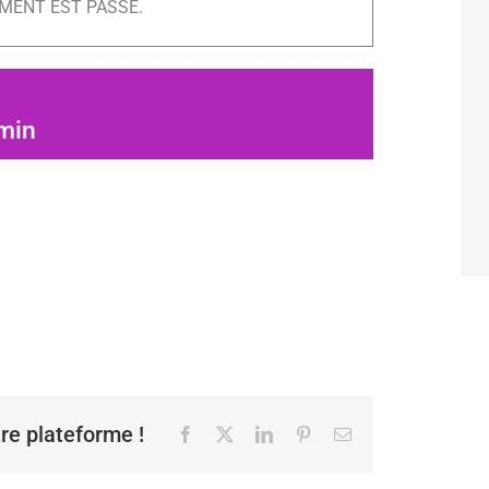
MENT EST PASSÉ.
min
tre plateforme !
Facebook
X
LinkedIn
Pinterest
Email