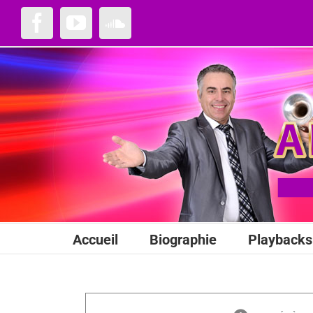
Passer
au
Facebook
YouTube
SoundCloud
contenu
Accueil
Biographie
Playbacks 