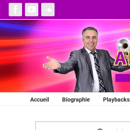
Passer
au
Facebook
YouTube
SoundCloud
contenu
Accueil
Biographie
Playbacks 