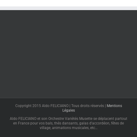
Copyright 2015 Aldo FELICIANO | Tous droits réservés |
Mentions
Légales
Aldo FELICIANO et son Orchestre Variétés Musette se déplacent partout
en France pour vos bals, thés dansants, galas d'accordéon, fêtes de
village, animations musicales, etc…