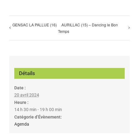
GENSAC LA PALLUE (16)
AURILLAC (15) – Dancing le Bon
Temps
Détails
Date :
20 avril 2024
Heure :
14 h 30 min - 19 h 00 min
Catégorie d’Évènement:
Agenda