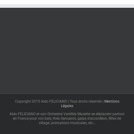
Copyright 2015 Aldo FELICIANO | Tous droits réservés |
Mentions
Légales
Aldo FELICIANO et son Orchestre Variétés Musette se déplacent partout
en France pour vos bals, thés dansants, galas d'accordéon, fêtes de
village, animations musicales, etc…