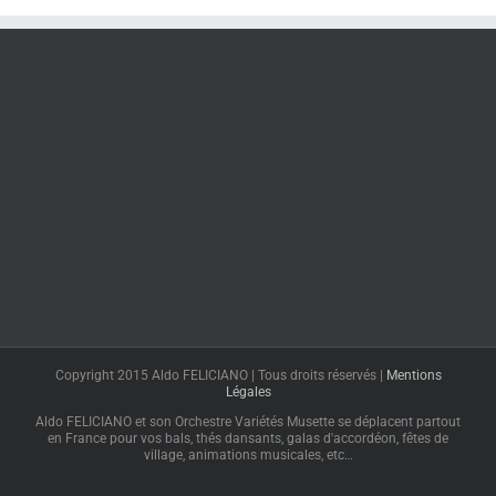
Copyright 2015 Aldo FELICIANO | Tous droits réservés |
Mentions
Légales
Aldo FELICIANO et son Orchestre Variétés Musette se déplacent partout
en France pour vos bals, thés dansants, galas d'accordéon, fêtes de
village, animations musicales, etc…