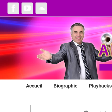
Passer
au
Facebook
YouTube
SoundCloud
contenu
Accueil
Biographie
Playbacks 