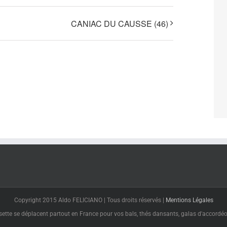
CANIAC DU CAUSSE (46)
Copyright 2015 Aldo FELICIANO | Tous droits réservés |
Mentions Légales
tte se déplacent partout en France pour vos bals, thés dansants, galas d'accordéon