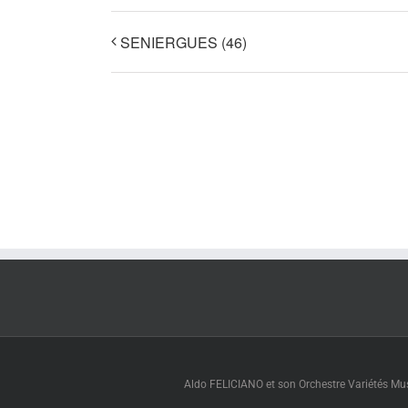
SENIERGUES (46)
Aldo FELICIANO et son Orchestre Variétés Muse