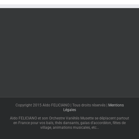
Copyright 2015 Aldo FELICIANO | Tous droits réservés |
Mentions
Légales
Aldo FELICIANO et son Orchestre Variétés Musette se déplacent partout
en France pour vos bals, thés dansants, galas d'accordéon, fêtes de
village, animations musicales, etc…