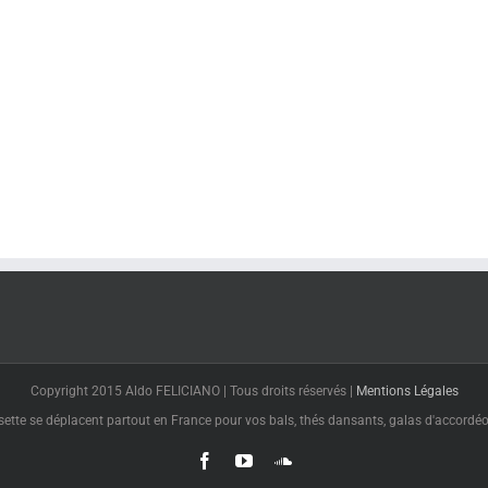
Copyright 2015 Aldo FELICIANO | Tous droits réservés |
Mentions Légales
tte se déplacent partout en France pour vos bals, thés dansants, galas d'accordéon
Facebook
YouTube
SoundCloud