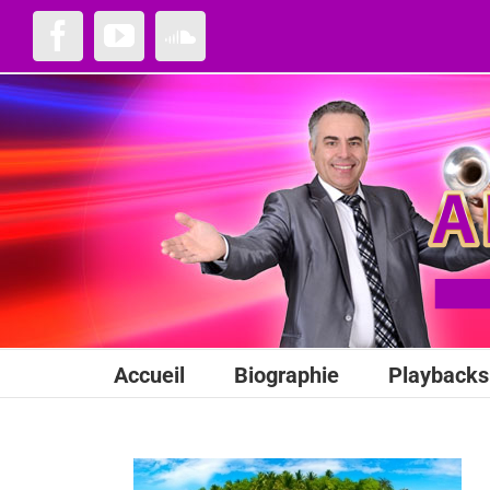
Passer
au
Facebook
YouTube
SoundCloud
contenu
Accueil
Biographie
Playbacks 