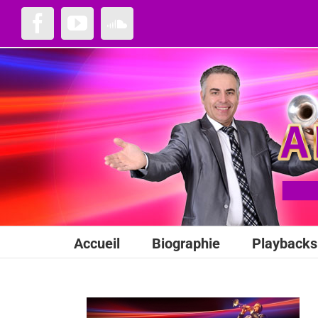
Passer
au
Facebook
YouTube
SoundCloud
contenu
Accueil
Biographie
Playbacks 