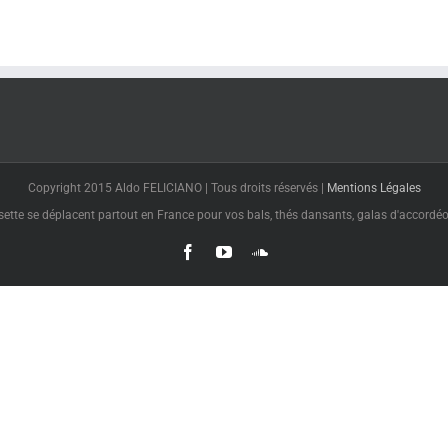
Copyright 2015 Aldo FELICIANO | Tous droits réservés |
Mentions Légales
tte se déplacent partout en France pour vos bals, thés dansants, galas d'accordéon
Facebook
YouTube
SoundCloud