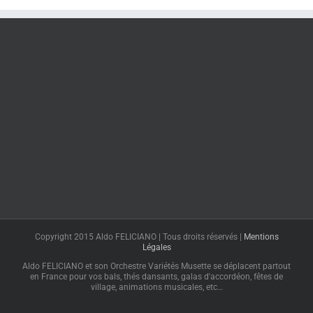
Copyright 2015 Aldo FELICIANO | Tous droits réservés |
Mentions
Légales
Aldo FELICIANO et son Orchestre Variétés Musette se déplacent partout
en France pour vos bals, thés dansants, galas d'accordéon, fêtes de
village, animations musicales, etc…