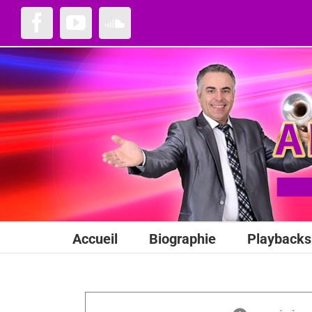
Passer
au
Facebook
YouTube
SoundCloud
contenu
Accueil
Biographie
Playbacks 