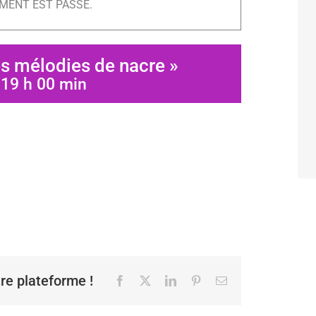
MENT EST PASSÉ.
s mélodies de nacre »
-
19 h 00 min
tre plateforme !
Facebook
X
LinkedIn
Pinterest
Email