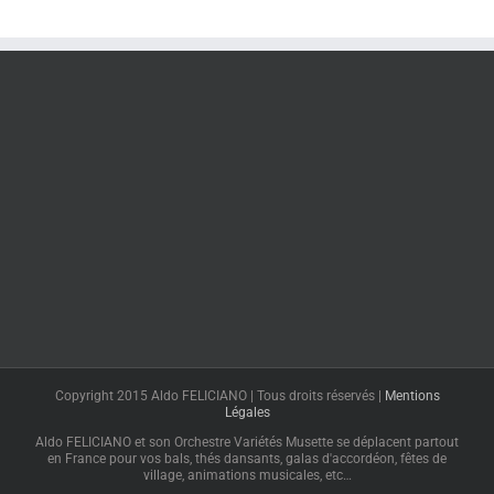
Copyright 2015 Aldo FELICIANO | Tous droits réservés |
Mentions
Légales
Aldo FELICIANO et son Orchestre Variétés Musette se déplacent partout
en France pour vos bals, thés dansants, galas d'accordéon, fêtes de
village, animations musicales, etc…