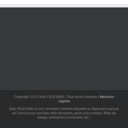
Copyright 2015 Aldo FELICIANO | Tous droits réservés |
Mentions
Légales
Aldo FELICIANO et son Orchestre Variétés Musette se déplacent partout
en France pour vos bals, thés dansants, galas d'accordéon, fêtes de
village, animations musicales, etc…