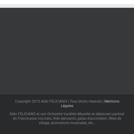
Copyright 2015 Aldo FELICIANO | Tous droits réservés |
Mentions
Légales
Aldo FELICIANO et son Orchestre Variétés Musette se déplacent partout
en France pour vos bals, thés dansants, galas d'accordéon, fêtes de
village, animations musicales, etc…